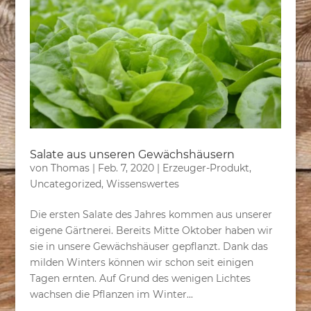
Salate aus unseren Gewächshäusern
von
Thomas
|
Feb. 7, 2020
|
Erzeuger-Produkt
,
Uncategorized
,
Wissenswertes
Die ersten Salate des Jahres kommen aus unserer
eigene Gärtnerei. Bereits Mitte Oktober haben wir
sie in unsere Gewächshäuser gepflanzt. Dank das
milden Winters können wir schon seit einigen
Tagen ernten. Auf Grund des wenigen Lichtes
wachsen die Pflanzen im Winter...