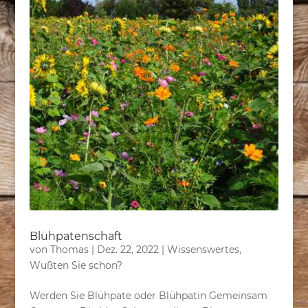
Blühpatenschaft
von
Thomas
|
Dez. 22, 2022
|
Wissenswertes
,
Wußten Sie schon?
Werden Sie Blühpate oder Blühpatin Gemeinsam