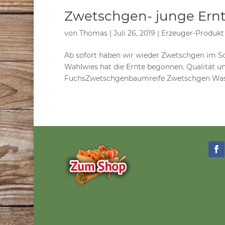
Zwetschgen- junge Ern
von
Thomas
|
Juli 26, 2019
|
Erzeuger-Produkt
Ab sofort haben wir wieder Zwetschgen im So
Wahlwies hat die Ernte begonnen. Qualität un
FuchsZwetschgenbaumreife Zwetschgen Was is