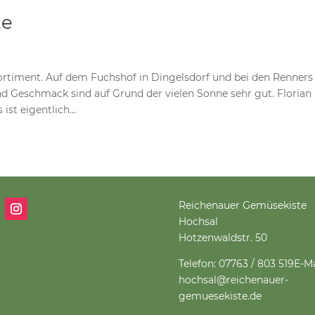
te
rtiment. Auf dem Fuchshof in Dingelsdorf und bei den Renners 
d Geschmack sind auf Grund der vielen Sonne sehr gut. Florian
t eigentlich...
Reichenauer Gemüsekiste
Hochsal
Hotzenwaldstr. 50
Telefon: 07763 / 803 519
E-Ma
hochsal@reichenauer-
gemuesekiste.de