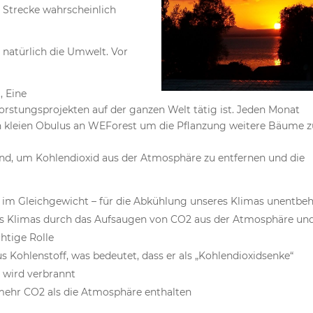
e Strecke wahrscheinlich
 natürlich die Umwelt. Vor
, Eine
rstungsprojekten auf der ganzen Welt tätig ist. Jeden Monat
en kleien Obulus an WEForest um die Pflanzung weitere Bäume z
nd, um Kohlendioxid aus der Atmosphäre zu entfernen und die
 im Gleichgewicht – für die Abkühlung unseres Klimas unentbeh
 des Klimas durch das Aufsaugen von CO2 aus der Atmosphäre un
htige Rolle
Kohlenstoff, was bedeutet, dass er als „Kohlendioxidsenke“
r wird verbrannt
ehr CO2 als die Atmosphäre enthalten