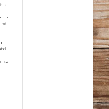
ofen
lauch
 mit
rm
abei
rissa