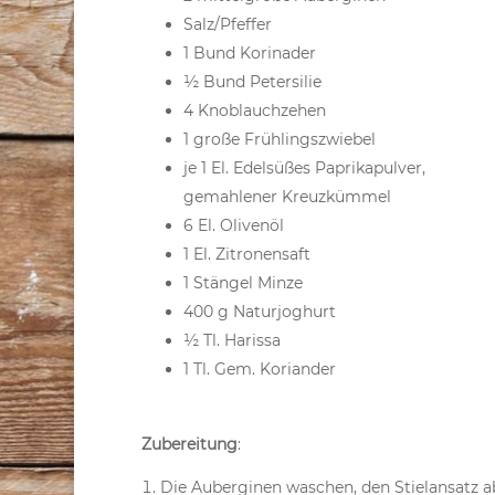
Salz/Pfeffer
1 Bund Korinader
½ Bund Petersilie
4 Knoblauchzehen
1 große Frühlingszwiebel
je 1 El. Edelsüßes Paprikapulver,
gemahlener Kreuzkümmel
6 El. Olivenöl
1 El. Zitronensaft
1 Stängel Minze
400 g Naturjoghurt
½ Tl. Harissa
1 Tl. Gem. Koriander
Zubereitung
:
Die Auberginen waschen, den Stielansatz a