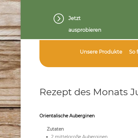
=
Jetzt
ausprobieren
Unsere Produkte
So 
Rezept des Monats Ju
Orientalische Auberginen
Zutaten
2 mittelgroße Auberginen