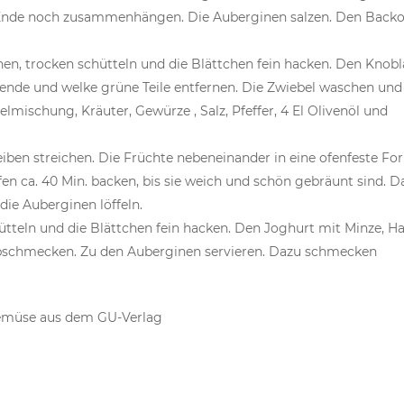
m Ende noch zusammenhängen. Die Auberginen salzen. Den Back
hen, trocken schütteln und die Blättchen fein hacken. Den Knob
lende und welke grüne Teile entfernen. Die Zwiebel waschen und
mischung, Kräuter, Gewürze , Salz, Pfeffer, 4 El Olivenöl und
ben streichen. Die Früchte nebeneinander in eine ofenfeste Fo
fen ca. 40 Min. backen, bis sie weich und schön gebräunt sind. D
die Auberginen löffeln.
tteln und die Blättchen fein hacken. Den Joghurt mit Minze, Ha
bschmecken. Zu den Auberginen servieren. Dazu schmecken
müse aus dem GU-Verlag