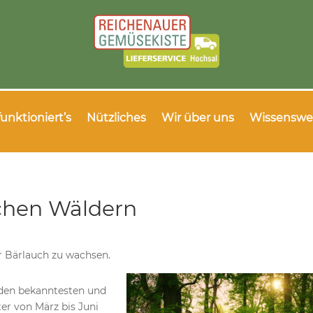
funktioniert’s
Nützliches
Wir über uns
Wissenswe
chen Wäldern
r Bärlauch zu wachsen.
 den bekanntesten und
er von März bis Juni