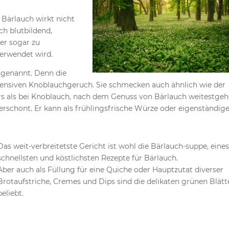
Bärlauch wirkt nicht
ch blutbildend,
er sogar zu
verwendet wird.
 genannt. Denn die
ntensiven Knoblauchgeruch. Sie schmecken auch ähnlich wie der
ers als bei Knoblauch, nach dem Genuss von Bärlauch weitestge
chont. Er kann als frühlingsfrische Würze oder eigenständig
Das weit-verbreitetste Gericht ist wohl die Bärlauch-suppe, eines
schnellsten und köstlichsten Rezepte für Bärlauch.
Aber auch als Füllung für eine Quiche oder Hauptzutat diverser
Brotaufstriche, Cremes und Dips sind die delikaten grünen Blätt
beliebt.